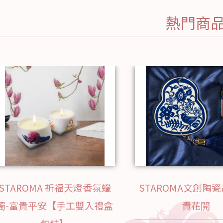
熱門商
STAROMA 祈福天燈香氛蠟
STAROMA文創陶瓷
燭-富貴平安【手工雙入禮盒
貴花開