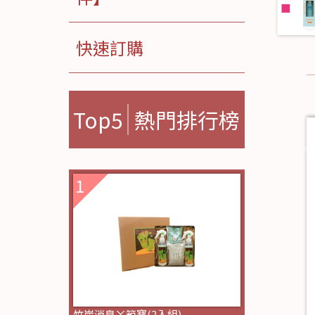
快速訂購
Top5
熱門排行榜
竹炭消臭ㄚ箱寶(2入組)