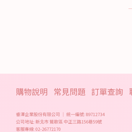
購物說明
常見問題
訂單查詢
睿澤企業股份有限公司
｜
統一編號:
89712734
公司地址:
新北市
鶯歌區
中正三路156巷59號
客服專線:
02-26772170