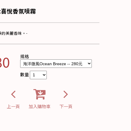
ght喜悅香氛噴霧
靜的美麗香味。-
80
規格
數量
上一頁
加入購物車
下一頁