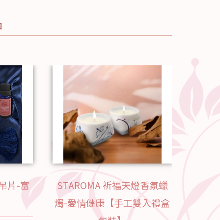
品
吊片-富
STAROMA 祈福天燈香氛蠟
STA
燭-愛情健康【手工雙入禮盒
燭-富