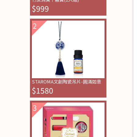
$999
STAROMA文創陶瓷吊片-圓滿如意
$1580