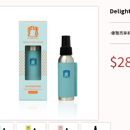
Deli
-優雅而寧
$2